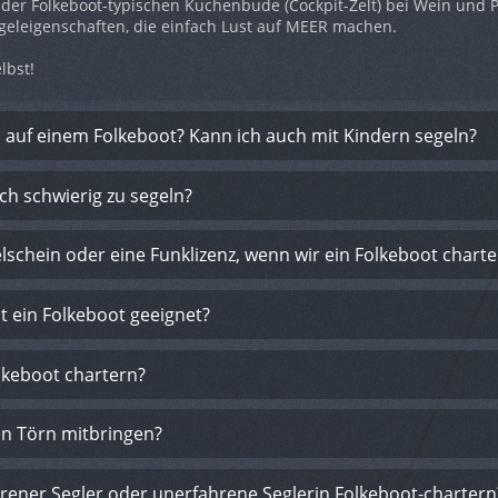
 der Folkeboot-typischen Kuchenbude (Cockpit-Zelt) bei Wein un
leigenschaften, die einfach Lust auf MEER machen.
lbst!
n auf einem Folkeboot? Kann ich auch mit Kindern segeln?
ich schwierig zu segeln?
lschein oder eine Funklizenz, wenn wir ein Folkeboot char
st ein Folkeboot geeignet?
lkeboot chartern?
en Törn mitbringen?
hrener Segler oder unerfahrene Seglerin Folkeboot-chartern