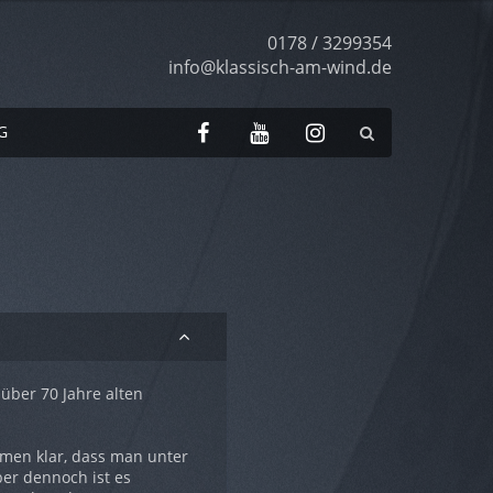
Telefonnummer
0178 / 3299354
info@klassisch-am-wind.de
Social
Facebook
YouTube
Instagram
G
Media
 über 70 Jahre alten
ommen klar, dass man unter
ber dennoch ist es