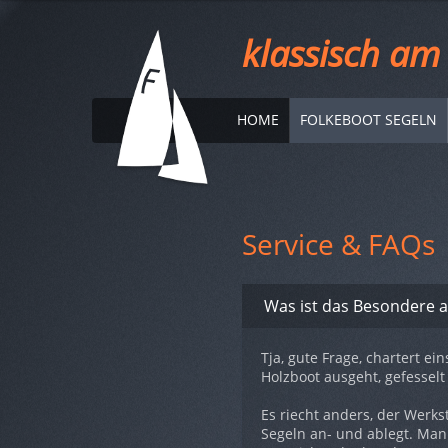
klassisch am
HOME
FOLKEBOOT SEGELN
Slider
auf
Seiten
Service & FAQs
FAQ
Was ist das Besondere 
auf
Service
Tja, gute Frage, chartert e
Holzboot ausgeht, gefesselt 
Es riecht anders, der Werks
Segeln an- und ablegt. Man