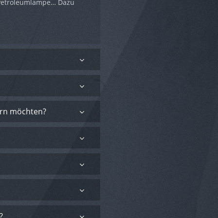
d Petroleumlampe… Dazu
tern möchten?
?