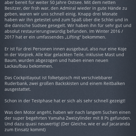
aber bereit für weiter 50 Jahre Ostsee. Mit dem netten
Besitzer, der froh war, den Admiral wieder in gute Hände zu
geben, waren wir uns schnell einig. Knapp drei Monate
haben wir ihn getestet und zum Spaß über die Schlei und in
die dänische Südsee gesegelt. Wir haben ihn für sehr gut und
absolut restaurierungswürdig befunden. Im Winter 2016 /
2017 hat er ein umfassendes „Lifting“ bekommen.
Er ist für drei Personen innen ausgebaut, also nur eine Koje
in der Vorpiek. Alle klar gelackten Teile, inklusive Mast und
Baum, wurden abgezogen und haben einen neuen
Lackaufbau bekommen.
Das Cockpitlayout ist folketypisch mit verschiebbarer
Ruderbank, zwei großen Backskisten und einem Reitbalken
ausgestattet.
Schon in der Testphase hat er sich als sehr schnell gezeigt!
Was den Motor angeht, haben wir nach langem Suchen einen
der super begehrten Yamaha Zweizylinder mit 8 Ps gefunden.
Und dazu quasi neuwertig! (Der Gleiche, wie er auf Jacaranda
zum Einsatz kommt)