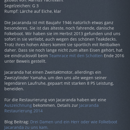
ær
Segelzeichen: G 3
Rumpf: Lärche auf Eiche, klar
Die Jacaranda ist mit Baujahr 1946 natürlich etwas ganz
besonderes. Sie ist das älteste, noch fahrende, dänische
Folkeboot. Wir haben sie im Herbst 2013 gefunden und uns
sofort in sie verliebt, auch wegen des schönen Teakdecks.
Trotz ihres hohen Alters kommt sie sportlich mit Reitbalken
daher. Dass sie noch lange nicht zum alten Eisen gehört, hat
sie eindrucksvoll beim
Teamrace mit den Schotten
Ende 2016
unter Beweis gestellt.
Jacaranda hat einen Zweitaktmotor, allerdings ein
Zweizylinder Yamaha, um den uns alle wegen seiner
legendären Laufruhe, gepaart mit starken 8 PS Leistung,
beneiden.
Für die Restaurierung von Jacaranda haben wir eine
Auszeichnung
bekommen. Details zur
Jacaranda
Restaurierung 2014
Blog Beitrag:
Drei Damen und ein Herr oder wie Folkeboot
Jacaranda zu uns kam.