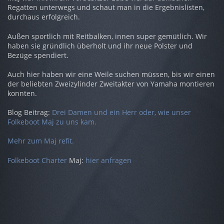
Regatten unterwegs und schaut man in die Ergebnislisten,
durchaus erfolgreich.
Außen sportlich mit Reitbalken, innen super gemütlich. Wir
haben sie gründlich überholt und ihr neue Polster und
Bezüge spendiert.
Auch hier haben wir eine Weile suchen müssen, bis wir einen
der beliebten Zweizylinder Zweitakter von Yamaha montieren
konnten.
Blog Beitrag:
Drei Damen und ein Herr oder, wie unser
Folkeboot Maj zu uns kam.
Mehr zum Maj refit.
Folkeboot Charter
Maj:
hier anfragen
FAQ
Grid
auf
auf
Service
Seiten