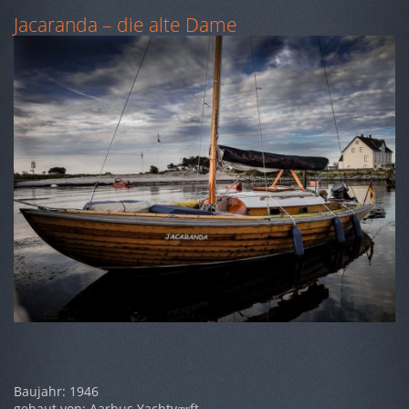
Jacaranda – die alte Dame
Baujahr: 1946
gebaut von: Aarhus Yachtv
ft