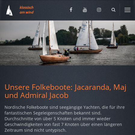
Social
klassisch
Facebook
YouTube
Instagram
Media
am wind
Slider
auf
Seiten
Unsere Folkeboote: Jacaranda, Maj
und Admiral Jacob
Nordische Folkeboote sind seegängige Yachten, die für ihre
fantastischen Segeleigenschaften bekannt sind.
Durchschnitte von über 5 Knoten und immer wieder
Geschwindigkeiten von fast 7 Knoten über einen längeren
Zeitraum sind nicht untypisch.