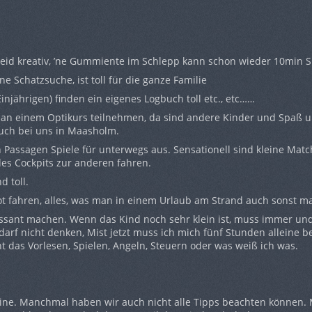
seid kreativ, ’ne Gummiente im Schlepp kann schon wieder 10min 
e Schatzsuche, ist toll für die ganze Familie
Einjährigen) finden ein eigenes Logbuch toll etc., etc……
rt an einem Optikurs teilnehmen, da sind andere Kinder und Spaß u
auch bei uns in Maasholm.
 Passagen Spiele für unterwegs aus. Sensationell sind kleine Mat
e des Cockpits zur anderen fahren.
d toll.
t fahren, alles, was man in einem Urlaub am Strand auch sonst 
ressant machen. Wenn das Kind noch sehr klein ist, muss immer u
darf nicht denken, Mist jetzt muss ich mich fünf Stunden alleine 
t das Vorlesen, Spielen, Angeln, Steuern oder was weiß ich was.
 meine. Manchmal haben wir auch nicht alle Tipps beachten können