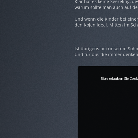
Klar hat es keine Seereling, d
warum sollte man auch auf de
Und wenn die Kinder bei einem
den Kojen ideal. Mitten im Sch
Ist übrigens bei unserem Sohn
Und für die, die immer denken
Bitte erlauben Sie Coo