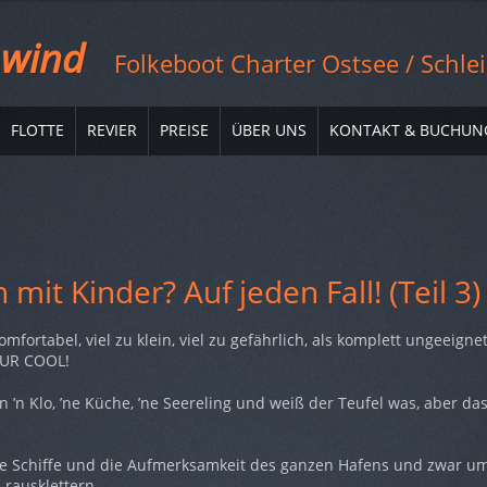
 wind
Folkeboot Charter Ostsee / Schlei
FLOTTE
REVIER
PREISE
ÜBER UNS
KONTAKT & BUCHUN
mit Kinder? Auf jeden Fall! (Teil 3)
komfortabel, viel zu klein, viel zu gefährlich, als komplett ungeeigne
 NUR COOL!
 ’n Klo, ’ne Küche, ’ne Seereling und weiß der Teufel was, aber das
le Schiffe und die Aufmerksamkeit des ganzen Hafens und zwar u
 rausklettern.