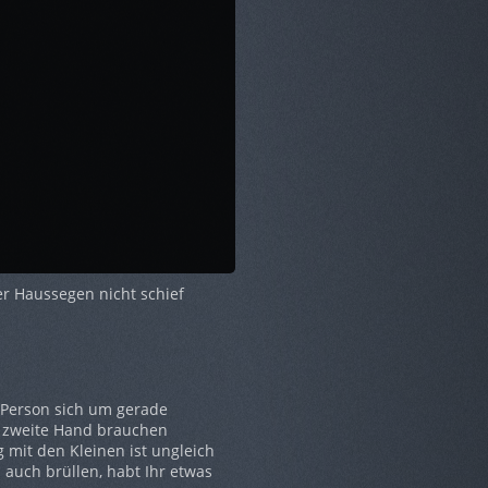
der Haussegen nicht schief
 Person sich um gerade
e zweite Hand brauchen
g mit den Kleinen ist ungleich
 auch brüllen, habt Ihr etwas