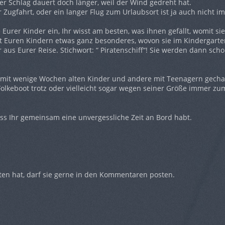
der Schlag dauert doch länger, weil der Wind gedreht hat.
 Zugfahrt, oder ein langer Flug zum Urlaubsort ist ja auch nicht im
e Eurer Kinder ein, Ihr wisst am besten, was ihnen gefällt, womit si
tet Euren Kindern etwas ganz besonderes, wovon sie im Kindergarten
aus Eurer Reise. Stichwort: “ Piratenschiff“! Sie werden dann sch
mit wenige Wochen alten Kinder und andere mit Teenagern gecharte
 Folkeboot trotz oder vielleicht sogar wegen seiner Größe immer z
ass Ihr gemeinsam eine unvergessliche Zeit an Bord habt.
ten hat, darf sie gerne in den Kommentaren posten.