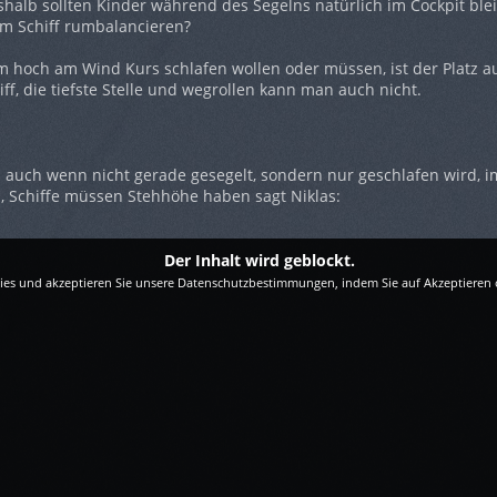
eshalb sollten Kinder während des Segelns natürlich im Cockpit ble
m Schiff rumbalancieren?
 hoch am Wind Kurs schlafen wollen oder müssen, ist der Platz a
iff, die tiefste Stelle und wegrollen kann man auch nicht.
 auch wenn nicht gerade gesegelt, sondern nur geschlafen wird, i
, Schiffe müssen Stehhöhe haben sagt Niklas:
Der Inhalt wird geblockt.
kies und akzeptieren Sie unsere Datenschutzbestimmungen, indem Sie auf Akzeptieren 