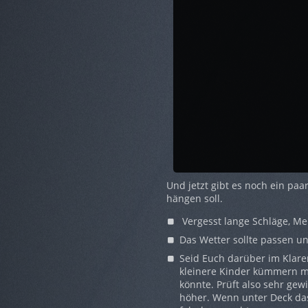
Und jetzt gibt es noch ein paa
hängen soll.
Vergesst lange Schläge, Mei
Das Wetter sollte passen u
Seid Euch darüber im Klare
kleinere Kinder kümmern m
könnte. Prüft also sehr gew
höher. Wenn unter Deck das 