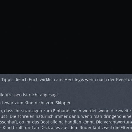
r Tipps, die ich Euch wirklich ans Herz lege, wenn nach der Reise 
lenfressen ist nicht angesagt.
nd zwar zum Kind nicht zum Skipper.
n, dass Ihr sozusagen zum Einhandsegler werdet, wenn die zweite
uss. Die schreien natürlich immer dann, wenn man dringend ein
issenhaft, ob Ihr das Boot alleine handlen könnt. Die Verantwortun
Kind brüllt und an Deck alles aus dem Ruder läuft, weil die Eltern