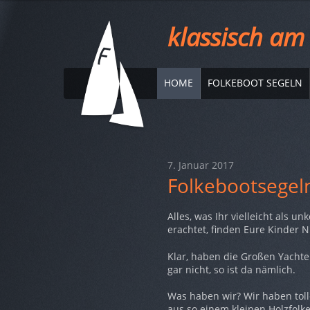
klassisch am
HOME
FOLKEBOOT SEGELN
7. Januar 2017
Folkebootsegeln 
Alles, was Ihr vielleicht als un
erachtet, finden Eure Kinder
Klar, haben die Großen Yachten
gar nicht, so ist da nämlich.
Was haben wir? Wir haben tol
aus so einem kleinen Holzfolke