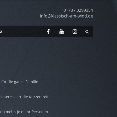
Telefonnummer
0178 / 3299354
info@klassisch-am-wind.de
Social
Facebook
YouTube
Instagram
G
Media
t für die ganze Familie
 interessiert die Kurzen rein
mso mehr, je mehr Personen