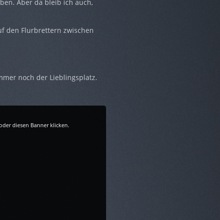
iben. Aber da bleib ich auch,
uf den Flurbrettern zwischen
mmer noch der Lieblingsplatz.
oder diesen Banner klicken.